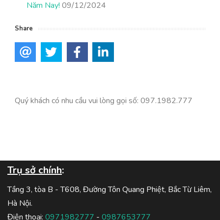
Năm Nay!
09/12/2024
Share
Quý khách có nhu cầu vui lòng gọi số: 097.1982.777
Trụ sở chính
:
Tầng 3, tòa B - T608, Đường Tôn Quang Phiệt, Bắc Từ Liêm,
Hà Nội.
Điện thoại:
0971982777
-
0987653777