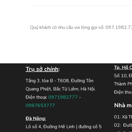
Quý khách có nhu cầu vui lòng gọi số: 097.1982.
Tp. Hồ C
Trụ sở chính
:
Số 10, 
Tầng 3, tòa B - T608, Đường Tôn
Thành Ph
Quang Phiệt, Bắc Từ Liêm, Hà Nội.
Điện tho
Điện thoại:
0971982777
-
Nhà má
0987653777
01: Xã T
Đà Năng:
02: Đườ
Lô số 4, Đường Mê Linh ( đường số 5