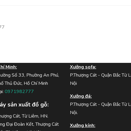
777
hí Minh:
Xưởng sofa:
Đường Số 33, Phường An Phú,
P.Thượng Cát - Quận Bắc Từ L
ố Thủ Đức, Hồ Chí Minh
Nội
ại:
0971982777
Xưởng đá:
y sản xuất đồ gỗ:
P.Thượng Cát - Quận Bắc Từ L
Nội.
hượng Cát, Từ Liêm, HN.
ng Đại Đoàn Kết, Thượng Cát
Xưởng kính: