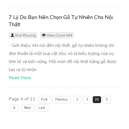
7 Lý Do Bạn Nên Chọn Gỗ Tự Nhiên Cho Nội
Thất!
Bich Phuong
View Count 444
- Giới thiệu: Khi nói đến nội thất, gỗ tự nhiên không chỉ
đơn thuần là một loại vật liệu; nó là biểu tượng của sự
tinh tế và bền vững. Mỗi món đồ nội thất bằng gỗ được
tạo ra từ nhữn
Read More
Page 4 of 11
First
Previous
2
3
[4]
5
6
Next
Last