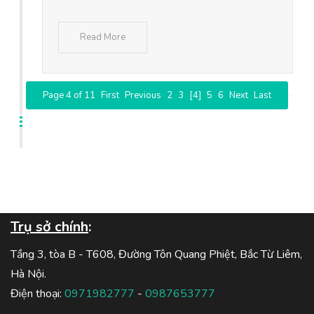
Read More
Page 4 of 11
First
Previous
2
3
[4]
5
6
Next
Last
Trụ sở chính
:
Tầng 3, tòa B - T608, Đường Tôn Quang Phiệt, Bắc Từ Liêm,
Hà Nội.
Điện thoại:
0971982777
-
0987653777