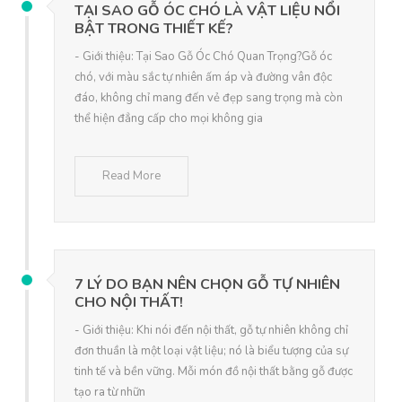
TẠI SAO GỖ ÓC CHÓ LÀ VẬT LIỆU NỔI
BẬT TRONG THIẾT KẾ?
- Giới thiệu: Tại Sao Gỗ Óc Chó Quan Trọng?Gỗ óc
chó, với màu sắc tự nhiên ấm áp và đường vân độc
đáo, không chỉ mang đến vẻ đẹp sang trọng mà còn
thể hiện đẳng cấp cho mọi không gia
Read More
7 LÝ DO BẠN NÊN CHỌN GỖ TỰ NHIÊN
CHO NỘI THẤT!
- Giới thiệu: Khi nói đến nội thất, gỗ tự nhiên không chỉ
đơn thuần là một loại vật liệu; nó là biểu tượng của sự
tinh tế và bền vững. Mỗi món đồ nội thất bằng gỗ được
tạo ra từ nhữn