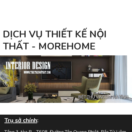
DỊCH VỤ THIẾT KẾ NỘI
THẤT - MOREHOME
Trụ sở chính
:
Tầng 3, tòa B - T608, Đường Tôn Quang Phiệt, Bắc Từ Liêm,